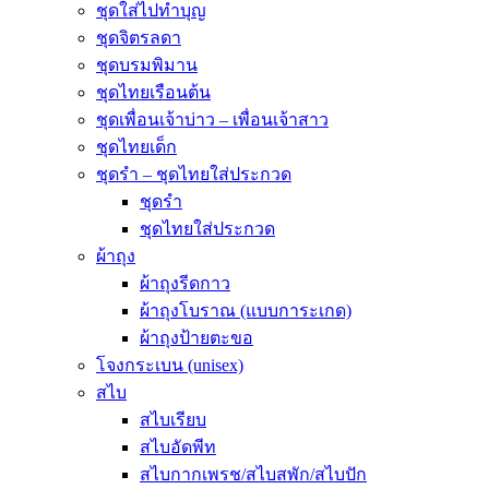
ชุดใส่ไปทำบุญ
ชุดจิตรลดา
ชุดบรมพิมาน
ชุดไทยเรือนต้น
ชุดเพื่อนเจ้าบ่าว – เพื่อนเจ้าสาว
ชุดไทยเด็ก
ชุดรำ – ชุดไทยใส่ประกวด
ชุดรำ
ชุดไทยใส่ประกวด
ผ้าถุง
ผ้าถุงรีดกาว
ผ้าถุงโบราณ (แบบการะเกด)
ผ้าถุงป้ายตะขอ
โจงกระเบน (unisex)
สไบ
สไบเรียบ
สไบอัดพีท
สไบกากเพรช/สไบสพัก/สไบปัก