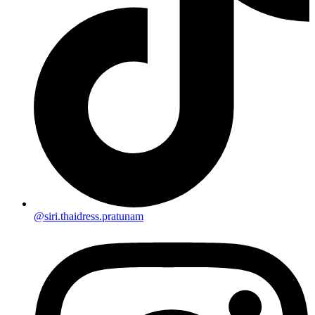
@siri.thaidress.pratunam