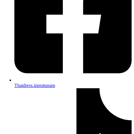
Thaidress.inpratunam