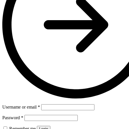
Username or email
*
Password
*
Remember me
Login