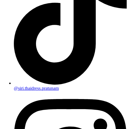
@siri.thaidress.pratunam