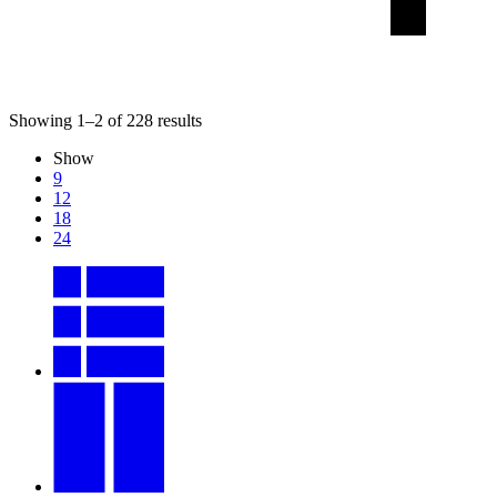
Showing
1
–
2
of
228
results
Show
9
12
18
24