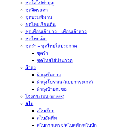
ชุดใส่ไปทำบุญ
ชุดจิตรลดา
ชุดบรมพิมาน
ชุดไทยเรือนต้น
ชุดเพื่อนเจ้าบ่าว – เพื่อนเจ้าสาว
ชุดไทยเด็ก
ชุดรำ – ชุดไทยใส่ประกวด
ชุดรำ
ชุดไทยใส่ประกวด
ผ้าถุง
ผ้าถุงรีดกาว
ผ้าถุงโบราณ (แบบการะเกด)
ผ้าถุงป้ายตะขอ
โจงกระเบน (unisex)
สไบ
สไบเรียบ
สไบอัดพีท
สไบกากเพรช/สไบสพัก/สไบปัก