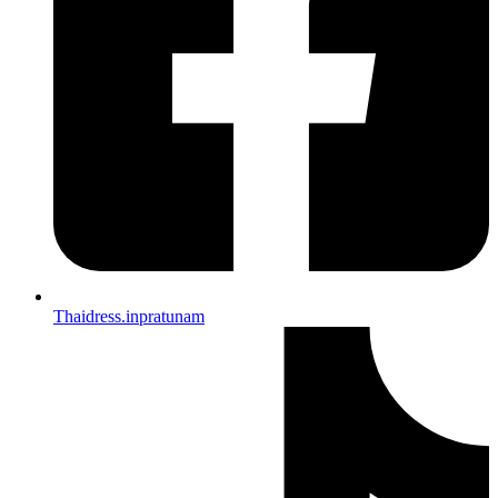
Thaidress.inpratunam