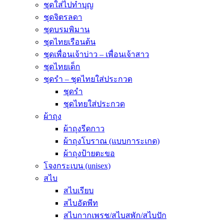
ชุดใส่ไปทำบุญ
ชุดจิตรลดา
ชุดบรมพิมาน
ชุดไทยเรือนต้น
ชุดเพื่อนเจ้าบ่าว – เพื่อนเจ้าสาว
ชุดไทยเด็ก
ชุดรำ – ชุดไทยใส่ประกวด
ชุดรำ
ชุดไทยใส่ประกวด
ผ้าถุง
ผ้าถุงรีดกาว
ผ้าถุงโบราณ (แบบการะเกด)
ผ้าถุงป้ายตะขอ
โจงกระเบน (unisex)
สไบ
สไบเรียบ
สไบอัดพีท
สไบกากเพรช/สไบสพัก/สไบปัก