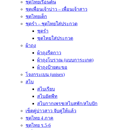
ชุดไทยเรือนต้น
ชุดเพื่อนเจ้าบ่าว – เพื่อนเจ้าสาว
ชุดไทยเด็ก
ชุดรำ – ชุดไทยใส่ประกวด
ชุดรำ
ชุดไทยใส่ประกวด
ผ้าถุง
ผ้าถุงรีดกาว
ผ้าถุงโบราณ (แบบการะเกด)
ผ้าถุงป้ายตะขอ
โจงกระเบน (unisex)
สไบ
สไบเรียบ
สไบอัดพีท
สไบกากเพรช/สไบสพัก/สไบปัก
เซ็ตคู่บ่าวสาว จับคู่ให้แล้ว
ชุดไทย 4 ภาค
ชุดไทย ร.5-6