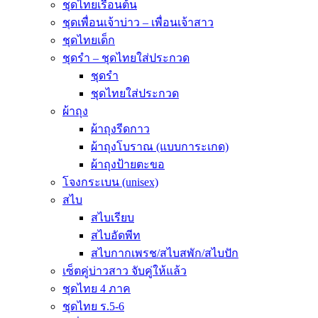
ชุดไทยเรือนต้น
ชุดเพื่อนเจ้าบ่าว – เพื่อนเจ้าสาว
ชุดไทยเด็ก
ชุดรำ – ชุดไทยใส่ประกวด
ชุดรำ
ชุดไทยใส่ประกวด
ผ้าถุง
ผ้าถุงรีดกาว
ผ้าถุงโบราณ (แบบการะเกด)
ผ้าถุงป้ายตะขอ
โจงกระเบน (unisex)
สไบ
สไบเรียบ
สไบอัดพีท
สไบกากเพรช/สไบสพัก/สไบปัก
เซ็ตคู่บ่าวสาว จับคู่ให้แล้ว
ชุดไทย 4 ภาค
ชุดไทย ร.5-6