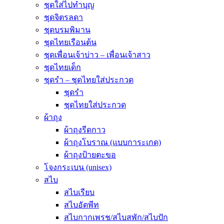
ชุดใส่ไปทำบุญ
ชุดจิตรลดา
ชุดบรมพิมาน
ชุดไทยเรือนต้น
ชุดเพื่อนเจ้าบ่าว – เพื่อนเจ้าสาว
ชุดไทยเด็ก
ชุดรำ – ชุดไทยใส่ประกวด
ชุดรำ
ชุดไทยใส่ประกวด
ผ้าถุง
ผ้าถุงรีดกาว
ผ้าถุงโบราณ (แบบการะเกด)
ผ้าถุงป้ายตะขอ
โจงกระเบน (unisex)
สไบ
สไบเรียบ
สไบอัดพีท
สไบกากเพรช/สไบสพัก/สไบปัก