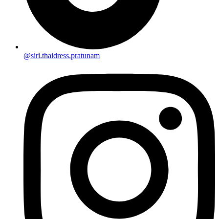
@siri.thaidress.pratunam