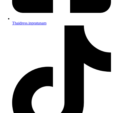
Thaidress.inpratunam