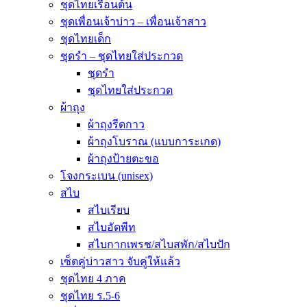
ชุดไทยเรือนต้น
ชุดเพื่อนเจ้าบ่าว – เพื่อนเจ้าสาว
ชุดไทยเด็ก
ชุดรำ – ชุดไทยใส่ประกวด
ชุดรำ
ชุดไทยใส่ประกวด
ผ้าถุง
ผ้าถุงรีดกาว
ผ้าถุงโบราณ (แบบการะเกด)
ผ้าถุงป้ายตะขอ
โจงกระเบน (unisex)
สไบ
สไบเรียบ
สไบอัดพีท
สไบกากเพรช/สไบสพัก/สไบปัก
เซ็ตคู่บ่าวสาว จับคู่ให้แล้ว
ชุดไทย 4 ภาค
ชุดไทย ร.5-6