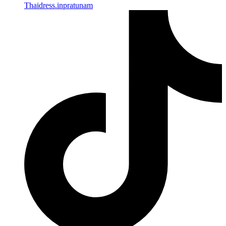
Thaidress.inpratunam