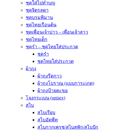
ชุดใส่ไปทำบุญ
ชุดจิตรลดา
ชุดบรมพิมาน
ชุดไทยเรือนต้น
ชุดเพื่อนเจ้าบ่าว – เพื่อนเจ้าสาว
ชุดไทยเด็ก
ชุดรำ – ชุดไทยใส่ประกวด
ชุดรำ
ชุดไทยใส่ประกวด
ผ้าถุง
ผ้าถุงรีดกาว
ผ้าถุงโบราณ (แบบการะเกด)
ผ้าถุงป้ายตะขอ
โจงกระเบน (unisex)
สไบ
สไบเรียบ
สไบอัดพีท
สไบกากเพรช/สไบสพัก/สไบปัก