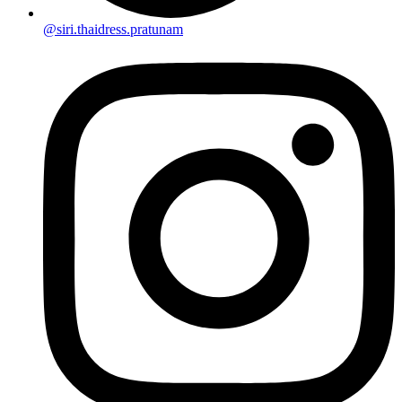
@siri.thaidress.pratunam