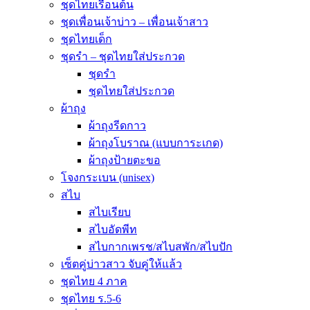
ชุดไทยเรือนต้น
ชุดเพื่อนเจ้าบ่าว – เพื่อนเจ้าสาว
ชุดไทยเด็ก
ชุดรำ – ชุดไทยใส่ประกวด
ชุดรำ
ชุดไทยใส่ประกวด
ผ้าถุง
ผ้าถุงรีดกาว
ผ้าถุงโบราณ (แบบการะเกด)
ผ้าถุงป้ายตะขอ
โจงกระเบน (unisex)
สไบ
สไบเรียบ
สไบอัดพีท
สไบกากเพรช/สไบสพัก/สไบปัก
เซ็ตคู่บ่าวสาว จับคู่ให้แล้ว
ชุดไทย 4 ภาค
ชุดไทย ร.5-6