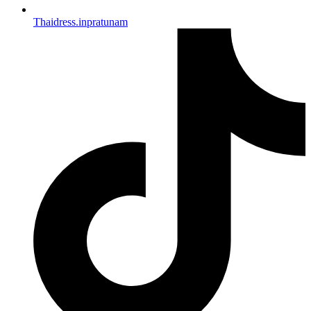
Thaidress.inpratunam