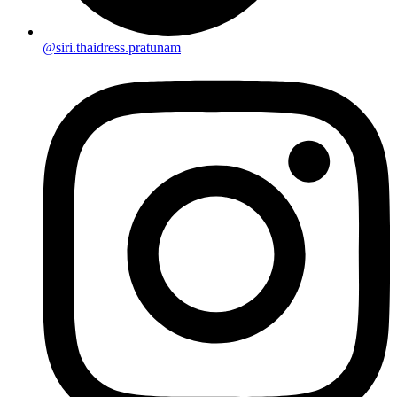
@siri.thaidress.pratunam