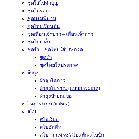
ชุดใส่ไปทำบุญ
ชุดจิตรลดา
ชุดบรมพิมาน
ชุดไทยเรือนต้น
ชุดเพื่อนเจ้าบ่าว – เพื่อนเจ้าสาว
ชุดไทยเด็ก
ชุดรำ – ชุดไทยใส่ประกวด
ชุดรำ
ชุดไทยใส่ประกวด
ผ้าถุง
ผ้าถุงรีดกาว
ผ้าถุงโบราณ (แบบการะเกด)
ผ้าถุงป้ายตะขอ
โจงกระเบน (unisex)
สไบ
สไบเรียบ
สไบอัดพีท
สไบกากเพรช/สไบสพัก/สไบปัก