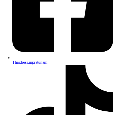
Thaidress.inpratunam