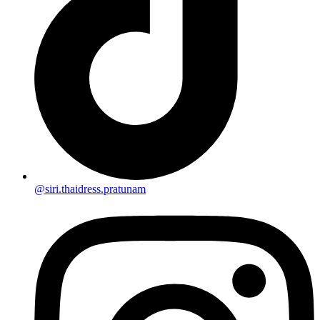
@siri.thaidress.pratunam