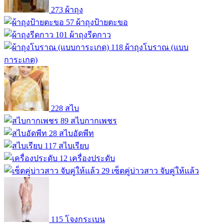
273
ผ้าถุง
57
ผ้าถุงป้ายตะขอ
101
ผ้าถุงรีดกาว
118
ผ้าถุงโบราณ (แบบ
การะเกด)
228
สไบ
89
สไบกากเพชร
28
สไบอัดพีท
117
สไบเรียบ
12
เครื่องประดับ
29
เซ็ตคู่บ่าวสาว จับคู่ให้แล้ว
115
โจงกระเบน