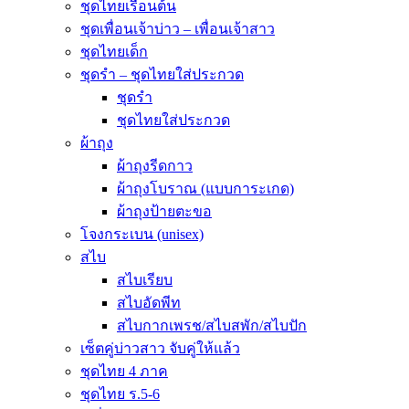
ชุดไทยเรือนต้น
ชุดเพื่อนเจ้าบ่าว – เพื่อนเจ้าสาว
ชุดไทยเด็ก
ชุดรำ – ชุดไทยใส่ประกวด
ชุดรำ
ชุดไทยใส่ประกวด
ผ้าถุง
ผ้าถุงรีดกาว
ผ้าถุงโบราณ (แบบการะเกด)
ผ้าถุงป้ายตะขอ
โจงกระเบน (unisex)
สไบ
สไบเรียบ
สไบอัดพีท
สไบกากเพรช/สไบสพัก/สไบปัก
เซ็ตคู่บ่าวสาว จับคู่ให้แล้ว
ชุดไทย 4 ภาค
ชุดไทย ร.5-6