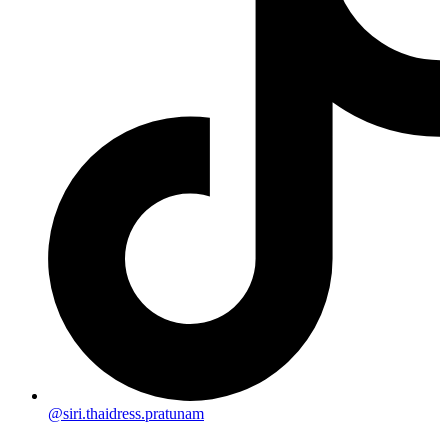
@siri.thaidress.pratunam