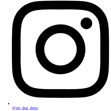
@siri_thai_dress