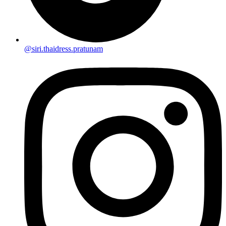
@siri.thaidress.pratunam