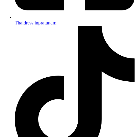
Thaidress.inpratunam