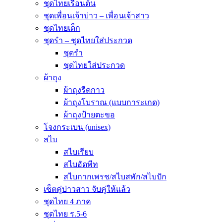
ชุดไทยเรือนต้น
ชุดเพื่อนเจ้าบ่าว – เพื่อนเจ้าสาว
ชุดไทยเด็ก
ชุดรำ – ชุดไทยใส่ประกวด
ชุดรำ
ชุดไทยใส่ประกวด
ผ้าถุง
ผ้าถุงรีดกาว
ผ้าถุงโบราณ (แบบการะเกด)
ผ้าถุงป้ายตะขอ
โจงกระเบน (unisex)
สไบ
สไบเรียบ
สไบอัดพีท
สไบกากเพรช/สไบสพัก/สไบปัก
เซ็ตคู่บ่าวสาว จับคู่ให้แล้ว
ชุดไทย 4 ภาค
ชุดไทย ร.5-6