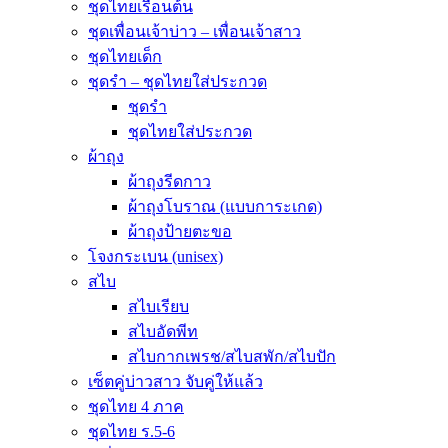
ชุดไทยเรือนต้น
ชุดเพื่อนเจ้าบ่าว – เพื่อนเจ้าสาว
ชุดไทยเด็ก
ชุดรำ – ชุดไทยใส่ประกวด
ชุดรำ
ชุดไทยใส่ประกวด
ผ้าถุง
ผ้าถุงรีดกาว
ผ้าถุงโบราณ (แบบการะเกด)
ผ้าถุงป้ายตะขอ
โจงกระเบน (unisex)
สไบ
สไบเรียบ
สไบอัดพีท
สไบกากเพรช/สไบสพัก/สไบปัก
เซ็ตคู่บ่าวสาว จับคู่ให้แล้ว
ชุดไทย 4 ภาค
ชุดไทย ร.5-6