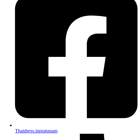
Thaidress.inpratunam