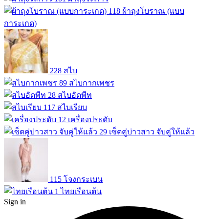
118
ผ้าถุงโบราณ (แบบ
การะเกด)
228
สไบ
89
สไบกากเพชร
28
สไบอัดพีท
117
สไบเรียบ
12
เครื่องประดับ
29
เซ็ตคู่บ่าวสาว จับคู่ให้แล้ว
115
โจงกระเบน
1
ไทยเรือนต้น
Sign in