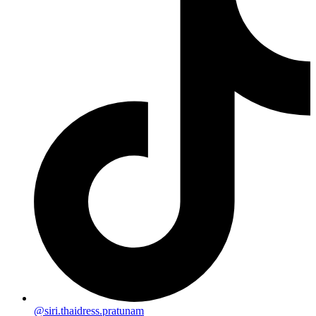
@siri.thaidress.pratunam