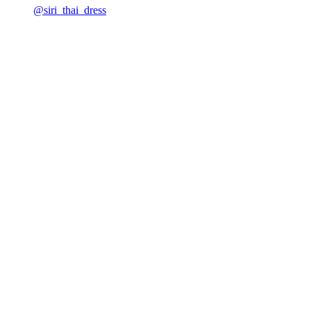
@siri_thai_dress