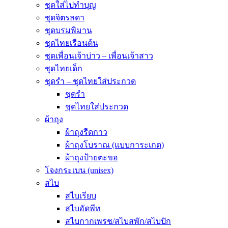
ชุดใส่ไปทำบุญ
ชุดจิตรลดา
ชุดบรมพิมาน
ชุดไทยเรือนต้น
ชุดเพื่อนเจ้าบ่าว – เพื่อนเจ้าสาว
ชุดไทยเด็ก
ชุดรำ – ชุดไทยใส่ประกวด
ชุดรำ
ชุดไทยใส่ประกวด
ผ้าถุง
ผ้าถุงรีดกาว
ผ้าถุงโบราณ (แบบการะเกด)
ผ้าถุงป้ายตะขอ
โจงกระเบน (unisex)
สไบ
สไบเรียบ
สไบอัดพีท
สไบกากเพรช/สไบสพัก/สไบปัก