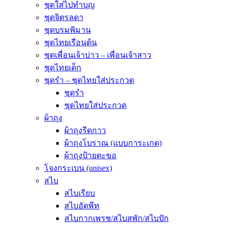
ชุดใส่ไปทำบุญ
ชุดจิตรลดา
ชุดบรมพิมาน
ชุดไทยเรือนต้น
ชุดเพื่อนเจ้าบ่าว – เพื่อนเจ้าสาว
ชุดไทยเด็ก
ชุดรำ – ชุดไทยใส่ประกวด
ชุดรำ
ชุดไทยใส่ประกวด
ผ้าถุง
ผ้าถุงรีดกาว
ผ้าถุงโบราณ (แบบการะเกด)
ผ้าถุงป้ายตะขอ
โจงกระเบน (unisex)
สไบ
สไบเรียบ
สไบอัดพีท
สไบกากเพรช/สไบสพัก/สไบปัก