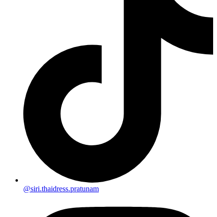
@siri.thaidress.pratunam