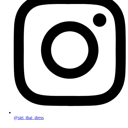
@siri_thai_dress