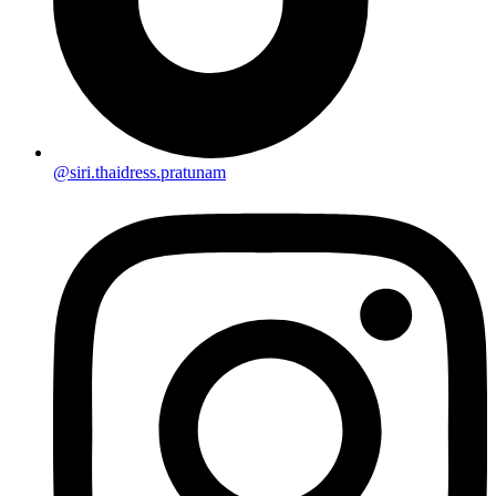
@siri.thaidress.pratunam