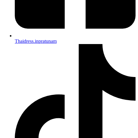
Thaidress.inpratunam