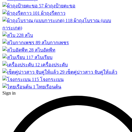
57
ผ้าถุงป้ายตะขอ
101
ผ้าถุงรีดกาว
118
ผ้าถุงโบราณ (แบบ
การะเกด)
228
สไบ
89
สไบกากเพชร
28
สไบอัดพีท
117
สไบเรียบ
12
เครื่องประดับ
29
เซ็ตคู่บ่าวสาว จับคู่ให้แล้ว
115
โจงกระเบน
1
ไทยเรือนต้น
Sign in