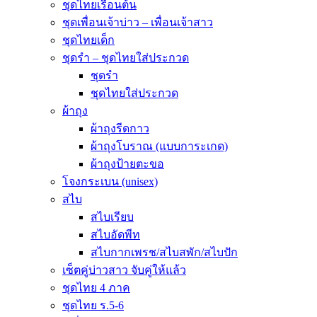
ชุดไทยเรือนต้น
ชุดเพื่อนเจ้าบ่าว – เพื่อนเจ้าสาว
ชุดไทยเด็ก
ชุดรำ – ชุดไทยใส่ประกวด
ชุดรำ
ชุดไทยใส่ประกวด
ผ้าถุง
ผ้าถุงรีดกาว
ผ้าถุงโบราณ (แบบการะเกด)
ผ้าถุงป้ายตะขอ
โจงกระเบน (unisex)
สไบ
สไบเรียบ
สไบอัดพีท
สไบกากเพรช/สไบสพัก/สไบปัก
เซ็ตคู่บ่าวสาว จับคู่ให้แล้ว
ชุดไทย 4 ภาค
ชุดไทย ร.5-6