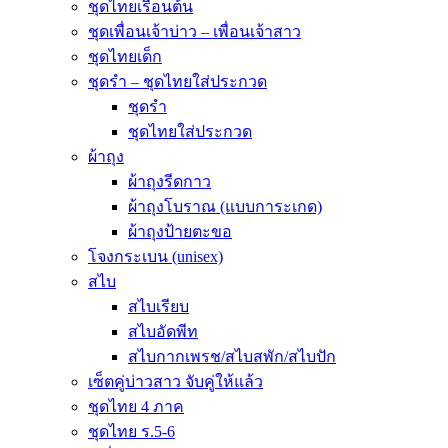
ชุดไทยเรือนต้น
ชุดเพื่อนเจ้าบ่าว – เพื่อนเจ้าสาว
ชุดไทยเด็ก
ชุดรำ – ชุดไทยใส่ประกวด
ชุดรำ
ชุดไทยใส่ประกวด
ผ้าถุง
ผ้าถุงรีดกาว
ผ้าถุงโบราณ (แบบการะเกด)
ผ้าถุงป้ายตะขอ
โจงกระเบน (unisex)
สไบ
สไบเรียบ
สไบอัดพีท
สไบกากเพรช/สไบสพัก/สไบปัก
เซ็ตคู่บ่าวสาว จับคู่ให้แล้ว
ชุดไทย 4 ภาค
ชุดไทย ร.5-6