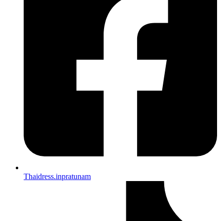
Thaidress.inpratunam