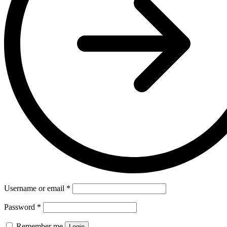
Username or email
*
Password
*
Remember me
Login