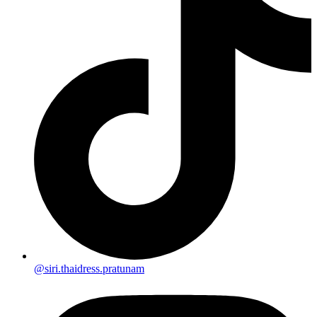
@siri.thaidress.pratunam