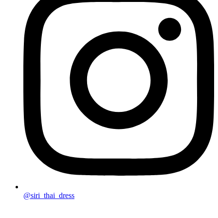
@siri_thai_dress