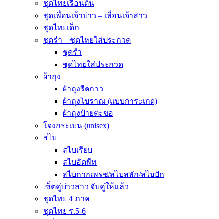
ชุดไทยเรือนต้น
ชุดเพื่อนเจ้าบ่าว – เพื่อนเจ้าสาว
ชุดไทยเด็ก
ชุดรำ – ชุดไทยใส่ประกวด
ชุดรำ
ชุดไทยใส่ประกวด
ผ้าถุง
ผ้าถุงรีดกาว
ผ้าถุงโบราณ (แบบการะเกด)
ผ้าถุงป้ายตะขอ
โจงกระเบน (unisex)
สไบ
สไบเรียบ
สไบอัดพีท
สไบกากเพรช/สไบสพัก/สไบปัก
เซ็ตคู่บ่าวสาว จับคู่ให้แล้ว
ชุดไทย 4 ภาค
ชุดไทย ร.5-6