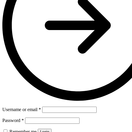
Username or email
*
Password
*
Remember me
Login