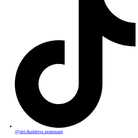
@siri.thaidress.pratunam