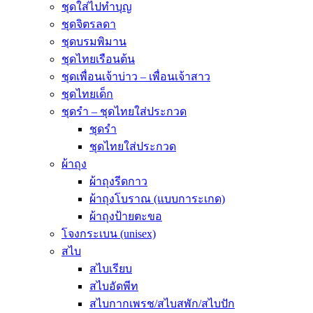
ชุดใส่ไปทำบุญ
ชุดจิตรลดา
ชุดบรมพิมาน
ชุดไทยเรือนต้น
ชุดเพื่อนเจ้าบ่าว – เพื่อนเจ้าสาว
ชุดไทยเด็ก
ชุดรำ – ชุดไทยใส่ประกวด
ชุดรำ
ชุดไทยใส่ประกวด
ผ้าถุง
ผ้าถุงรีดกาว
ผ้าถุงโบราณ (แบบการะเกด)
ผ้าถุงป้ายตะขอ
โจงกระเบน (unisex)
สไบ
สไบเรียบ
สไบอัดพีท
สไบกากเพรช/สไบสพัก/สไบปัก