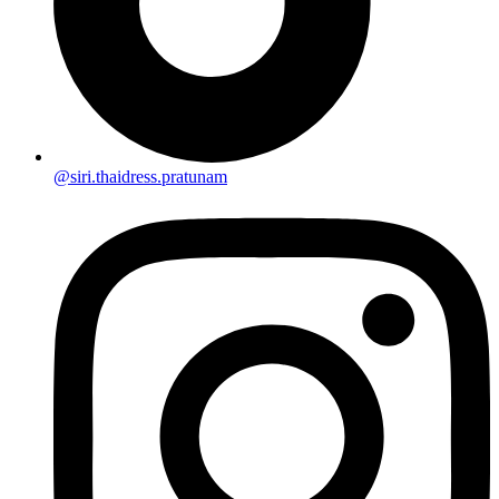
@siri.thaidress.pratunam