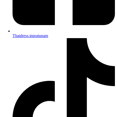
Thaidress.inpratunam