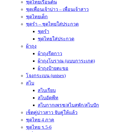
ชุดไทยเรือนต้น
ชุดเพื่อนเจ้าบ่าว – เพื่อนเจ้าสาว
ชุดไทยเด็ก
ชุดรำ – ชุดไทยใส่ประกวด
ชุดรำ
ชุดไทยใส่ประกวด
ผ้าถุง
ผ้าถุงรีดกาว
ผ้าถุงโบราณ (แบบการะเกด)
ผ้าถุงป้ายตะขอ
โจงกระเบน (unisex)
สไบ
สไบเรียบ
สไบอัดพีท
สไบกากเพรช/สไบสพัก/สไบปัก
เซ็ตคู่บ่าวสาว จับคู่ให้แล้ว
ชุดไทย 4 ภาค
ชุดไทย ร.5-6