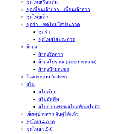
ชุดไทยเรือนต้น
ชุดเพื่อนเจ้าบ่าว – เพื่อนเจ้าสาว
ชุดไทยเด็ก
ชุดรำ – ชุดไทยใส่ประกวด
ชุดรำ
ชุดไทยใส่ประกวด
ผ้าถุง
ผ้าถุงรีดกาว
ผ้าถุงโบราณ (แบบการะเกด)
ผ้าถุงป้ายตะขอ
โจงกระเบน (unisex)
สไบ
สไบเรียบ
สไบอัดพีท
สไบกากเพรช/สไบสพัก/สไบปัก
เซ็ตคู่บ่าวสาว จับคู่ให้แล้ว
ชุดไทย 4 ภาค
ชุดไทย ร.5-6