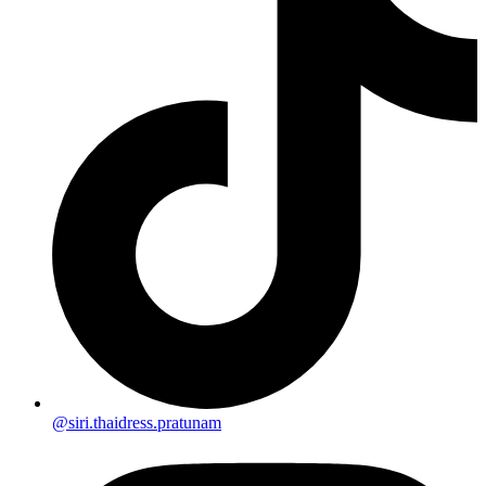
@siri.thaidress.pratunam