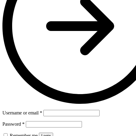
Username or email
*
Password
*
Remember me
Login