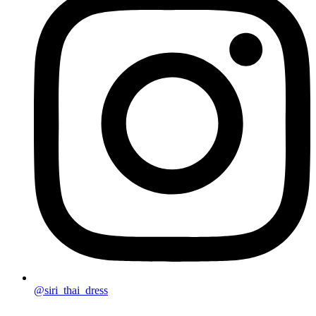
@siri_thai_dress