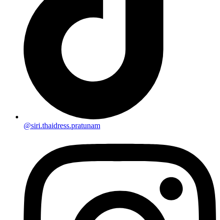
@siri.thaidress.pratunam