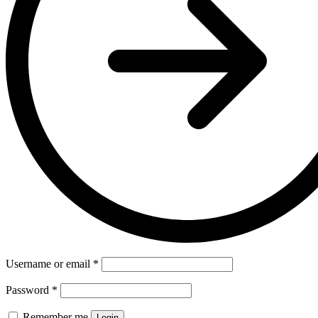
Username or email
*
Password
*
Remember me
Login