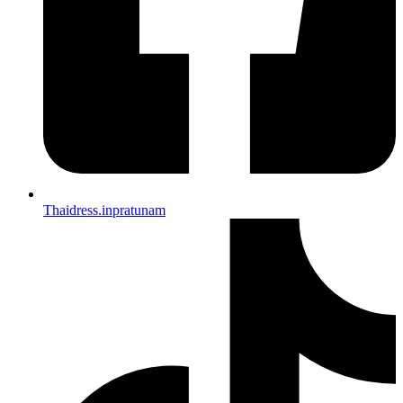
Thaidress.inpratunam