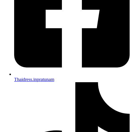
Thaidress.inpratunam