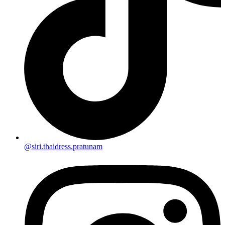
@siri.thaidress.pratunam