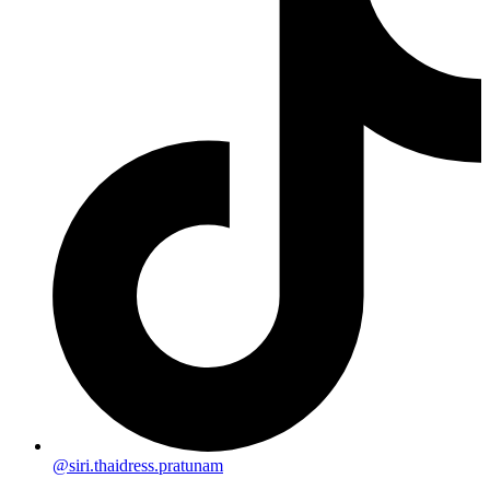
@siri.thaidress.pratunam