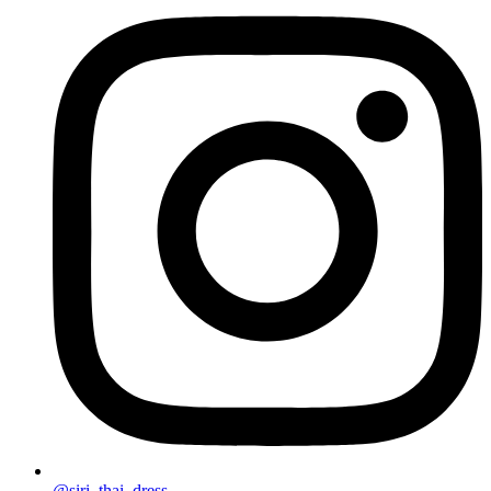
@siri_thai_dress