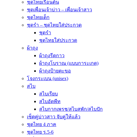
ชุดไทยเรือนต้น
ชุดเพื่อนเจ้าบ่าว – เพื่อนเจ้าสาว
ชุดไทยเด็ก
ชุดรำ – ชุดไทยใส่ประกวด
ชุดรำ
ชุดไทยใส่ประกวด
ผ้าถุง
ผ้าถุงรีดกาว
ผ้าถุงโบราณ (แบบการะเกด)
ผ้าถุงป้ายตะขอ
โจงกระเบน (unisex)
สไบ
สไบเรียบ
สไบอัดพีท
สไบกากเพรช/สไบสพัก/สไบปัก
เซ็ตคู่บ่าวสาว จับคู่ให้แล้ว
ชุดไทย 4 ภาค
ชุดไทย ร.5-6