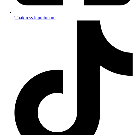
Thaidress.inpratunam