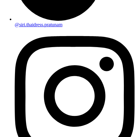
@siri.thaidress.pratunam