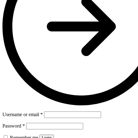
Username or email
*
Password
*
Remember me
Login