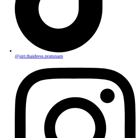
@siri.thaidress.pratunam