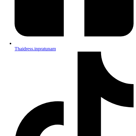
Thaidress.inpratunam