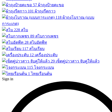
57
ผ้าถุงป้ายตะขอ
101
ผ้าถุงรีดกาว
118
ผ้าถุงโบราณ (แบบ
การะเกด)
228
สไบ
89
สไบกากเพชร
28
สไบอัดพีท
117
สไบเรียบ
12
เครื่องประดับ
29
เซ็ตคู่บ่าวสาว จับคู่ให้แล้ว
115
โจงกระเบน
1
ไทยเรือนต้น
Sign in