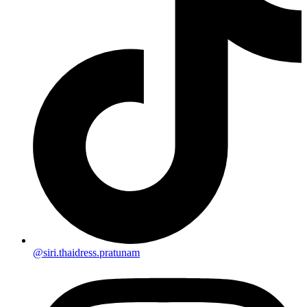
@siri.thaidress.pratunam