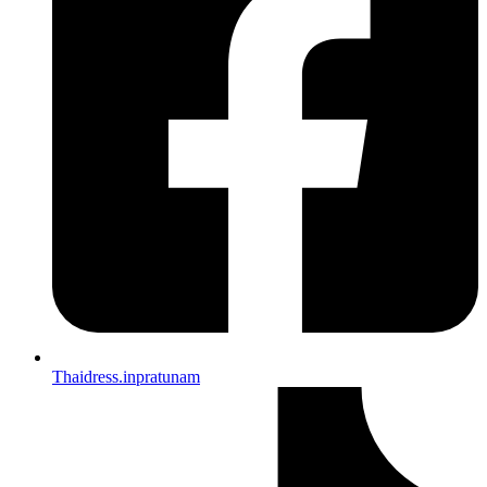
Thaidress.inpratunam