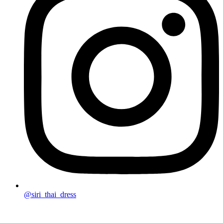
@siri_thai_dress