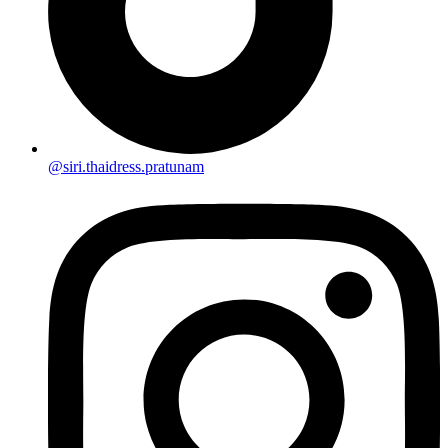
@siri.thaidress.pratunam