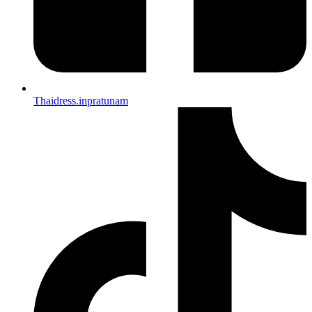
Thaidress.inpratunam