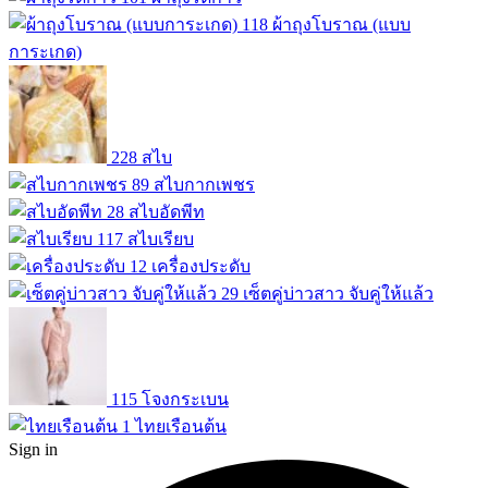
118
ผ้าถุงโบราณ (แบบ
การะเกด)
228
สไบ
89
สไบกากเพชร
28
สไบอัดพีท
117
สไบเรียบ
12
เครื่องประดับ
29
เซ็ตคู่บ่าวสาว จับคู่ให้แล้ว
115
โจงกระเบน
1
ไทยเรือนต้น
Sign in