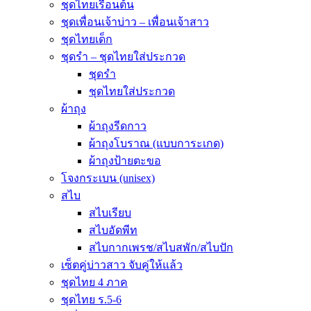
ชุดไทยเรือนต้น
ชุดเพื่อนเจ้าบ่าว – เพื่อนเจ้าสาว
ชุดไทยเด็ก
ชุดรำ – ชุดไทยใส่ประกวด
ชุดรำ
ชุดไทยใส่ประกวด
ผ้าถุง
ผ้าถุงรีดกาว
ผ้าถุงโบราณ (แบบการะเกด)
ผ้าถุงป้ายตะขอ
โจงกระเบน (unisex)
สไบ
สไบเรียบ
สไบอัดพีท
สไบกากเพรช/สไบสพัก/สไบปัก
เซ็ตคู่บ่าวสาว จับคู่ให้แล้ว
ชุดไทย 4 ภาค
ชุดไทย ร.5-6