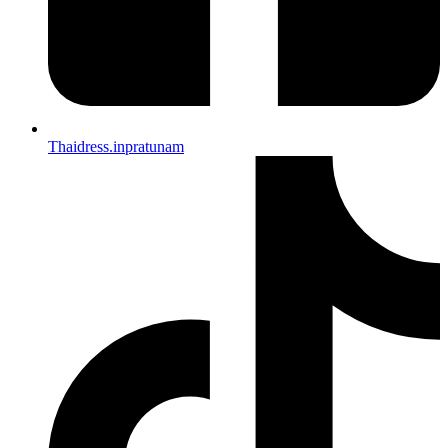
Thaidress.inpratunam