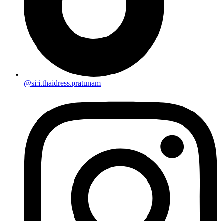
@siri.thaidress.pratunam