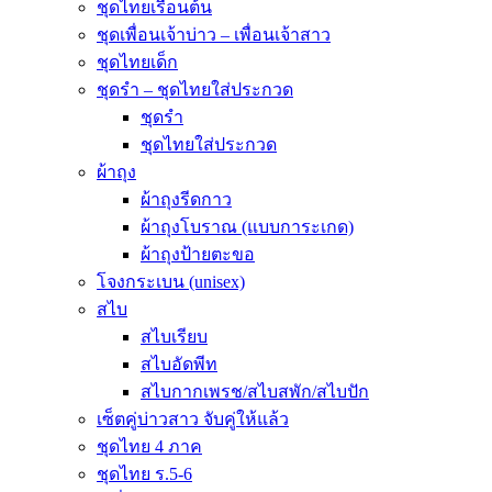
ชุดไทยเรือนต้น
ชุดเพื่อนเจ้าบ่าว – เพื่อนเจ้าสาว
ชุดไทยเด็ก
ชุดรำ – ชุดไทยใส่ประกวด
ชุดรำ
ชุดไทยใส่ประกวด
ผ้าถุง
ผ้าถุงรีดกาว
ผ้าถุงโบราณ (แบบการะเกด)
ผ้าถุงป้ายตะขอ
โจงกระเบน (unisex)
สไบ
สไบเรียบ
สไบอัดพีท
สไบกากเพรช/สไบสพัก/สไบปัก
เซ็ตคู่บ่าวสาว จับคู่ให้แล้ว
ชุดไทย 4 ภาค
ชุดไทย ร.5-6