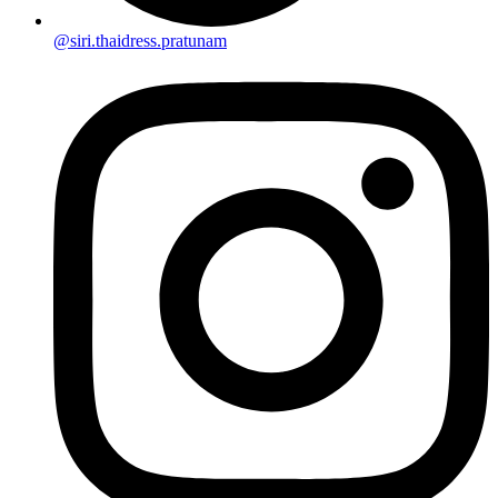
@siri.thaidress.pratunam