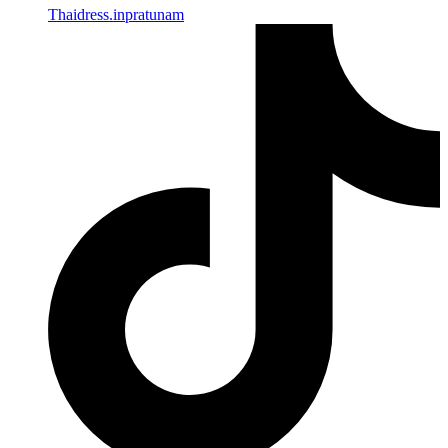
Thaidress.inpratunam