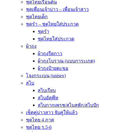
ชุดไทยเรือนต้น
ชุดเพื่อนเจ้าบ่าว – เพื่อนเจ้าสาว
ชุดไทยเด็ก
ชุดรำ – ชุดไทยใส่ประกวด
ชุดรำ
ชุดไทยใส่ประกวด
ผ้าถุง
ผ้าถุงรีดกาว
ผ้าถุงโบราณ (แบบการะเกด)
ผ้าถุงป้ายตะขอ
โจงกระเบน (unisex)
สไบ
สไบเรียบ
สไบอัดพีท
สไบกากเพรช/สไบสพัก/สไบปัก
เซ็ตคู่บ่าวสาว จับคู่ให้แล้ว
ชุดไทย 4 ภาค
ชุดไทย ร.5-6